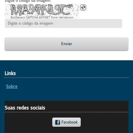
Digite o código da imagem:
BotDetect CAPTCHA ASP.NET Form Validation
Enviar
Links
Sobre
Suas redes sociais
Facebook