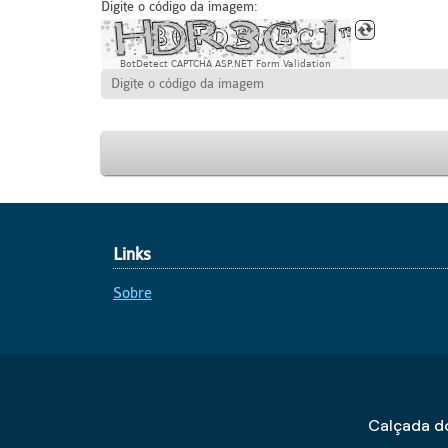
Digite o código da imagem:
BotDetect CAPTCHA ASP.NET Form Validation
Links
Sobre
Calçada do