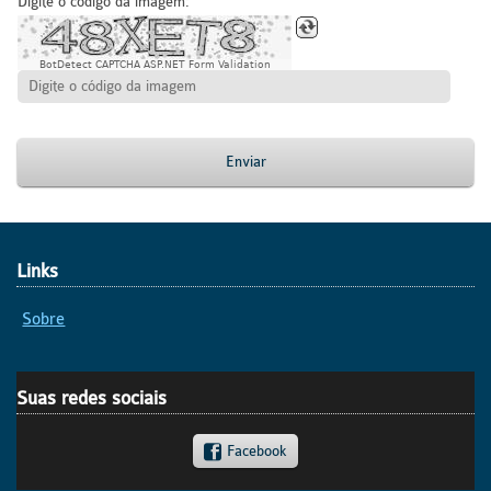
Digite o código da imagem:
BotDetect CAPTCHA ASP.NET Form Validation
Enviar
Links
Sobre
Suas redes sociais
Facebook